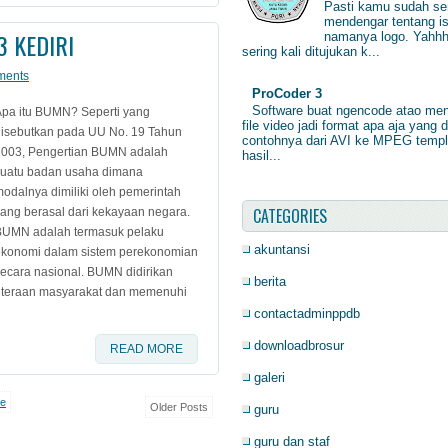
Pasti kamu sudah ser
mendengar tentang is
3 KEDIRI
namanya logo. Yahhh
sering kali ditujukan k...
ments
ProCoder 3
Software buat ngencode atao me
pa itu BUMN? Seperti yang
file video jadi format apa aja yang d
disebutkan pada UU No. 19 Tahun
contohnya dari AVI ke MPEG temp
2003, Pengertian BUMN adalah
hasil...
suatu badan usaha dimana
odalnya dimiliki oleh pemerintah
CATEGORIES
ang berasal dari kekayaan negara.
BUMN adalah termasuk pelaku
akuntansi
ekonomi dalam sistem perekonomian
ecara nasional. BUMN didirikan
berita
hteraan masyarakat dan memenuhi
contactadminppdb
downloadbrosur
READ MORE
galeri
e
Older Posts
guru
guru dan staf