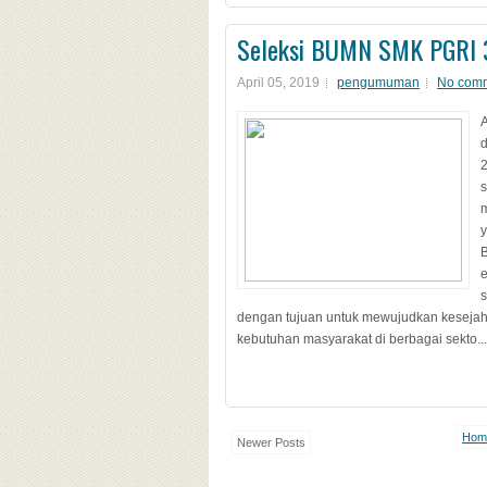
Seleksi BUMN SMK PGRI 
April 05, 2019
pengumuman
No com
A
m
y
s
dengan tujuan untuk mewujudkan keseja
kebutuhan masyarakat di berbagai sekto...
Hom
Newer Posts