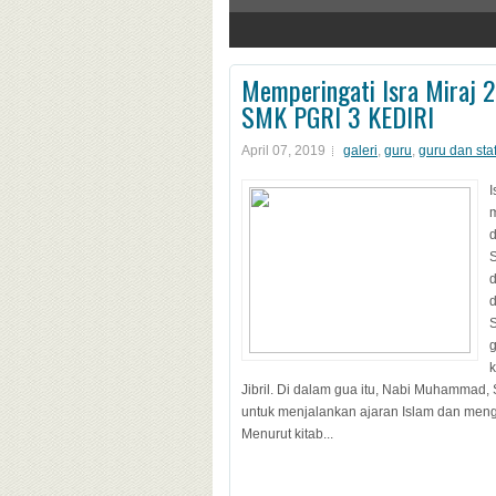
1
2
3
4
Memperingati Isra Miraj 
SMK PGRI 3 KEDIRI
April 07, 2019
galeri
,
guru
,
guru dan sta
I
m
d
g
Jibril. Di dalam gua itu, Nabi Muhammad
untuk menjalankan ajaran Islam dan men
Menurut kitab...