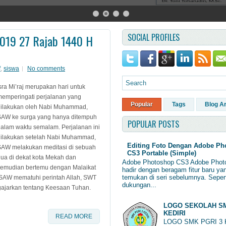
SOCIAL PROFILES
2019 27 Rajab 1440 H
f
,
siswa
No comments
sra Mi’raj merupakan hari untuk
emperingati perjalanan yang
Popular
Tags
Blog A
dilakukan oleh Nabi Muhammad,
SAW ke surga yang hanya ditempuh
POPULAR POSTS
alam waktu semalam. Perjalanan ini
dilakukan setelah Nabi Muhammad,
Editing Foto Dengan Adobe Ph
SAW melakukan meditasi di sebuah
CS3 Portable (Simple)
ua di dekat kota Mekah dan
Adobe Photoshop CS3 Adobe Phot
kemudian bertemu dengan Malaikat
hadir dengan beragam fitur baru ya
temukan di seri sebelumnya. Sepert
, SAW mematuhi perintah Allah, SWT
dukungan...
gajarkan tentang Keesaan Tuhan.
LOGO SEKOLAH SM
KEDIRI
READ MORE
LOGO SMK PGRI 3 