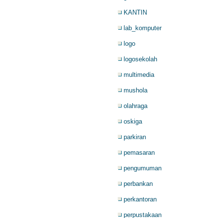
KANTIN
lab_komputer
logo
logosekolah
multimedia
mushola
olahraga
oskiga
parkiran
pemasaran
pengumuman
perbankan
perkantoran
perpustakaan