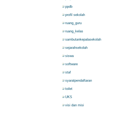
ppdb
profil sekolah
ruang_guru
ruang_kelas
sambutankepalasekolah
sejarahsekolah
siswa
software
staf
syaratpendaftaran
toilet
UKS
visi dan misi