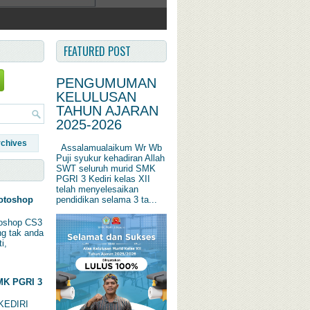
FEATURED POST
PENGUMUMAN
KELULUSAN
TAHUN AJARAN
2025-2026
rchives
Assalamualaikum Wr Wb
Puji syukur kehadiran Allah
SWT seluruh murid SMK
PGRI 3 Kediri kelas XII
telah menyelesaikan
pendidikan selama 3 ta...
otoshop
oshop CS3
ng tak anda
i,
K PGRI 3
KEDIRI