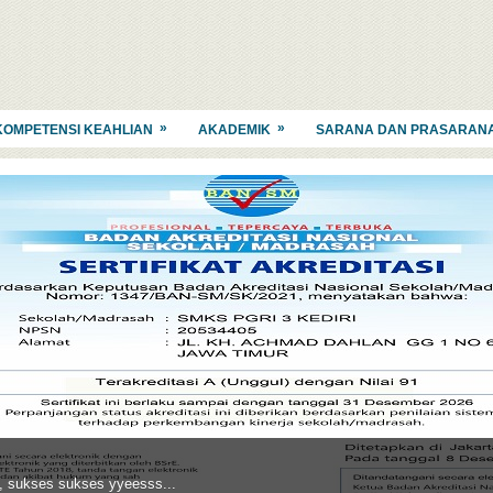
»
»
KOMPETENSI KEAHLIAN
AKADEMIK
SARANA DAN PRASARAN
, sukses sukses yyeesss...