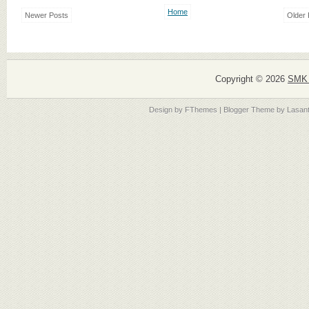
Home
Newer Posts
Older 
Copyright ©
2026
SMK 
Design by
FThemes
| Blogger Theme by
Lasan