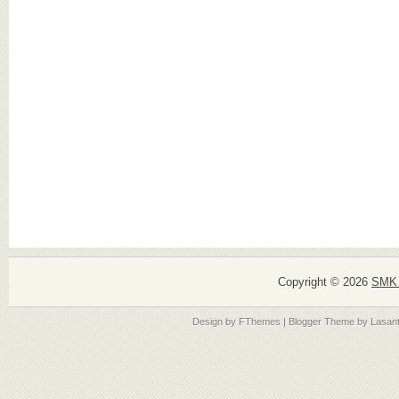
Copyright ©
2026
SMK 
Design by
FThemes
| Blogger Theme by
Lasan