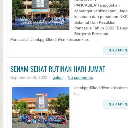
PANCASILA"Tangguhkan
semangat kebhinekaan, Jaga
kesatuan dan persatuan NKR
Selamat Hari Kesaktian
Pancasila Tahun 2022 "Bangk
Bergerak Bersama
Pancasila".#smkpgri3kediri#smkbisasmkhe...
READ MOR
SENAM SEHAT RUTINAN HARI JUM'AT
September 06, 2022
galeri
No comments
#smkpgri3kediri#smkbisa#sm
e...
READ MOR