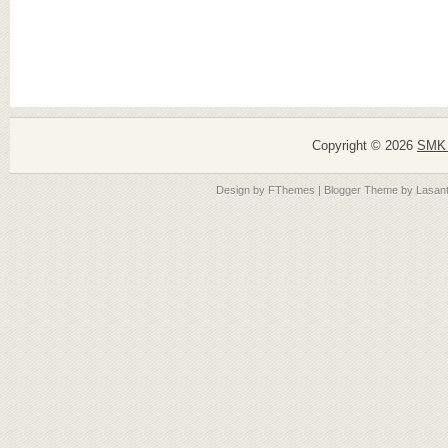
Copyright ©
2026
SMK 
Design by
FThemes
| Blogger Theme by
Lasan