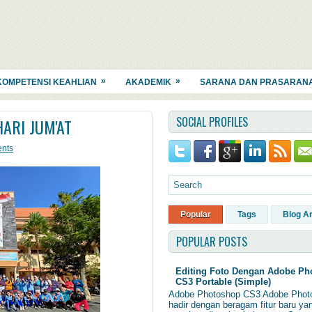
»
»
KOMPETENSI KEAHLIAN
AKADEMIK
SARANA DAN PRASARAN
SOCIAL PROFILES
ARI JUM'AT
nts
Popular
Tags
Blog A
POPULAR POSTS
Editing Foto Dengan Adobe Ph
CS3 Portable (Simple)
Adobe Photoshop CS3 Adobe Phot
hadir dengan beragam fitur baru ya