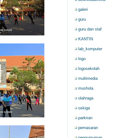
galeri
guru
guru dan staf
KANTIN
lab_komputer
logo
logosekolah
multimedia
mushola
olahraga
oskiga
parkiran
pemasaran
pengumuman