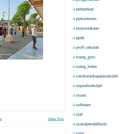
perbankan
perkantoran
perpustakaan
ppdb
profil sekolah
ruang_guru
ruang_kelas
sambutankepalasekolah
sejarahsekolah
siswa
software
staf
e
Older Post
syaratpendaftaran
toilet