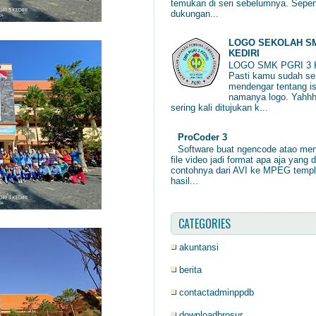
temukan di seri sebelumnya. Sepert
dukungan...
LOGO SEKOLAH SM
KEDIRI
LOGO SMK PGRI 3 
Pasti kamu sudah ser
mendengar tentang is
namanya logo. Yahhh
sering kali ditujukan k...
ProCoder 3
Software buat ngencode atao me
file video jadi format apa aja yang d
contohnya dari AVI ke MPEG temp
hasil...
CATEGORIES
akuntansi
berita
contactadminppdb
downloadbrosur