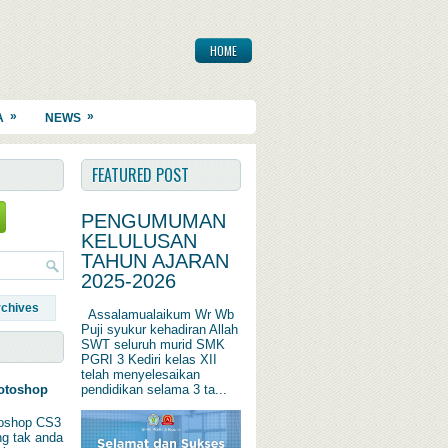
HOME
»
»
A
NEWS
FEATURED POST
PENGUMUMAN
KELULUSAN
TAHUN AJARAN
2025-2026
rchives
Assalamualaikum Wr Wb
Puji syukur kehadiran Allah
SWT seluruh murid SMK
PGRI 3 Kediri kelas XII
telah menyelesaikan
pendidikan selama 3 ta...
otoshop
oshop CS3
ng tak anda