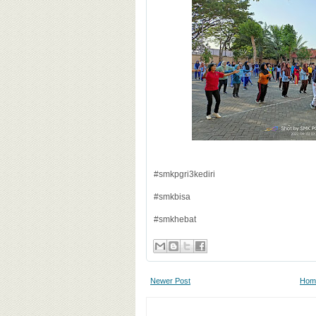
#smkpgri3kediri
#smkbisa
#smkhebat
Newer Post
Hom