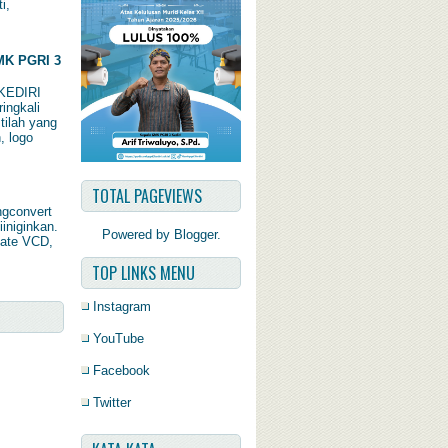
i,
K PGRI 3
KEDIRI
ingkali
tilah yang
, logo
TOTAL PAGEVIEWS
ngconvert
iiniginkan.
Powered by
Blogger
.
late VCD,
TOP LINKS MENU
Instagram
YouTube
Facebook
Twitter