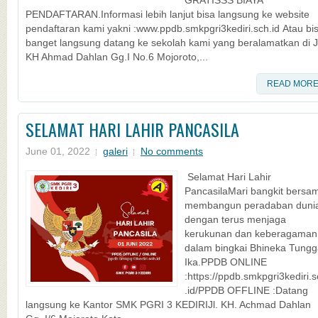
GRATISSS BIAYA
PENDAFTARAN.Informasi lebih lanjut bisa langsung ke website
pendaftaran kami yakni :www.ppdb.smkpgri3kediri.sch.id Atau bi
banget langsung datang ke sekolah kami yang beralamatkan di J
KH Ahmad Dahlan Gg.I No.6 Mojoroto,...
READ MOR
SELAMAT HARI LAHIR PANCASILA
June 01, 2022
galeri
No comments
Selamat Hari Lahir
PancasilaMari bangkit bersa
membangun peradaban duni
dengan terus menjaga
kerukunan dan keberagaman
dalam bingkai Bhineka Tungg
Ika.PPDB ONLINE
:https://ppdb.smkpgri3kediri.
.id/PPDB OFFLINE :Datang
langsung ke Kantor SMK PGRI 3 KEDIRIJl. KH. Achmad Dahlan