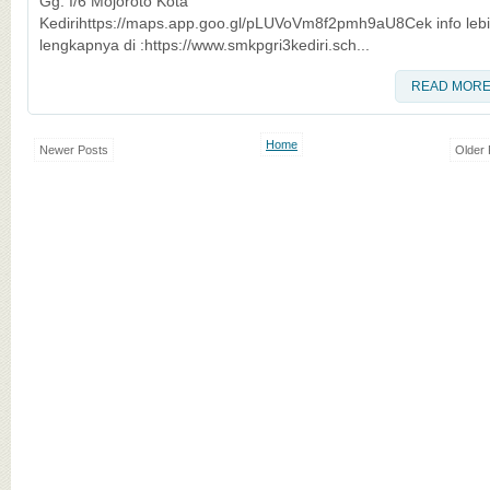
Gg. I/6 Mojoroto Kota
Kedirihttps://maps.app.goo.gl/pLUVoVm8f2pmh9aU8Cek info leb
lengkapnya di :https://www.smkpgri3kediri.sch...
READ MOR
Home
Newer Posts
Older 