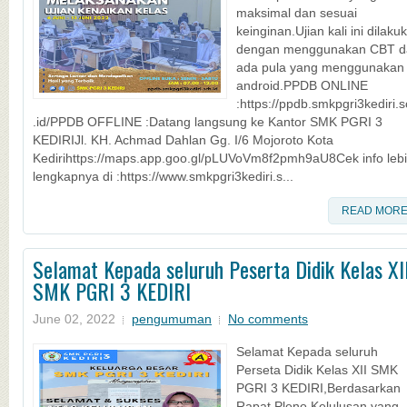
maksimal dan sesuai
keinginan.Ujian kali ini dilaku
dengan menggunakan CBT d
ada pula yang menggunakan
android.PPDB ONLINE
:https://ppdb.smkpgri3kediri.
.id/PPDB OFFLINE :Datang langsung ke Kantor SMK PGRI 3
KEDIRIJl. KH. Achmad Dahlan Gg. I/6 Mojoroto Kota
Kedirihttps://maps.app.goo.gl/pLUVoVm8f2pmh9aU8Cek info leb
lengkapnya di :https://www.smkpgri3kediri.s...
READ MOR
Selamat Kepada seluruh Peserta Didik Kelas XI
SMK PGRI 3 KEDIRI
June 02, 2022
pengumuman
No comments
Selamat Kepada seluruh
Perseta Didik Kelas XII SMK
PGRI 3 KEDIRI,Berdasarkan
Rapat Pleno Kelulusan yang