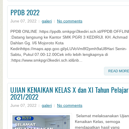
PPDB 2022
June 07, 2022
galeri
No comments
PPDB ONLINE :https://ppdb.smkpgri3kediri.sch.id/PPDB OFFLIN
:Datang langsung ke Kantor SMK PGRI 3 KEDIRIJl. KH. Achmad
Dahlan Gg. I/6 Mojoroto Kota
Kedirihttps://maps.app.goo.gl/pLUVoVm8f2pmh9aU8Hari Senin-
Sabtu, Pukul 07.00-12.00Cek info lebih lengkapnya di
:https://www.smkpgri3kediri.sch.id&nb...
READ MOR
UJIAN KENAIKAN KELAS X dan XI Tahun Pelajar
2021/2022
June 07, 2022
galeri
No comments
Selamat melaksanakan Ujian
Kenaikan Kelas, semoga
mendapatkan hasil yang