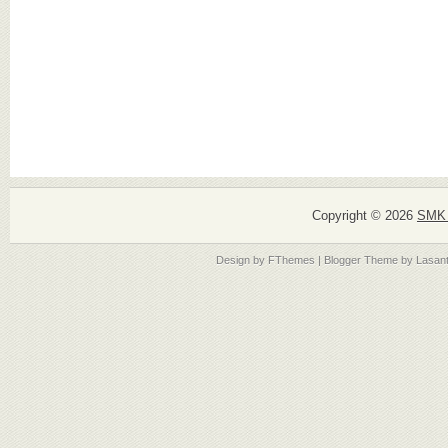
Copyright ©
2026
SMK 
Design by
FThemes
| Blogger Theme by
Lasan