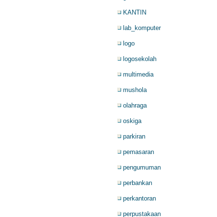
KANTIN
lab_komputer
logo
logosekolah
multimedia
mushola
olahraga
oskiga
parkiran
pemasaran
pengumuman
perbankan
perkantoran
perpustakaan