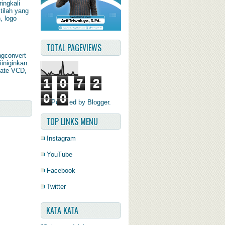
ingkali
tilah yang
, logo
TOTAL PAGEVIEWS
ngconvert
iiniginkan.
late VCD,
1
0
7
2
0
0
Powered by
Blogger
.
TOP LINKS MENU
Instagram
YouTube
Facebook
Twitter
KATA KATA