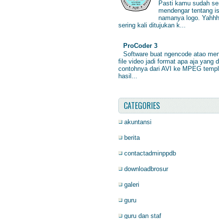
Pasti kamu sudah ser
mendengar tentang is
namanya logo. Yahhh
sering kali ditujukan k...
ProCoder 3
Software buat ngencode atao me
file video jadi format apa aja yang d
contohnya dari AVI ke MPEG temp
hasil...
CATEGORIES
akuntansi
berita
contactadminppdb
downloadbrosur
galeri
guru
guru dan staf