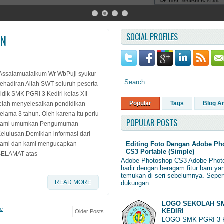
SOCIAL PROFILES
AN
Assalamualaikum Wr WbPuji syukur
ehadiran Allah SWT seluruh peserta
idik SMK PGRI 3 Kediri kelas XII
Popular
Tags
Blog A
elah menyelesaikan pendidikan
elama 3 tahun. Oleh karena itu perlu
POPULAR POSTS
kami umumkan Pengumuman
elulusan.Demikian informasi dari
kami dan kami mengucapkan
Editing Foto Dengan Adobe Ph
CS3 Portable (Simple)
SELAMAT atas
Adobe Photoshop CS3 Adobe Phot
hadir dengan beragam fitur baru ya
temukan di seri sebelumnya. Sepert
READ MORE
dukungan...
LOGO SEKOLAH SM
e
KEDIRI
Older Posts
LOGO SMK PGRI 3 