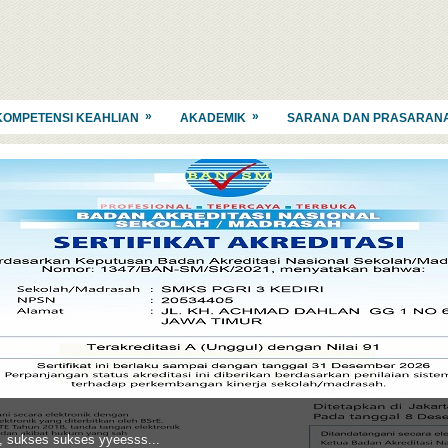
»
»
KOMPETENSI KEAHLIAN
AKADEMIK
SARANA DAN PRASARAN
, sukses sukses yyeesss...