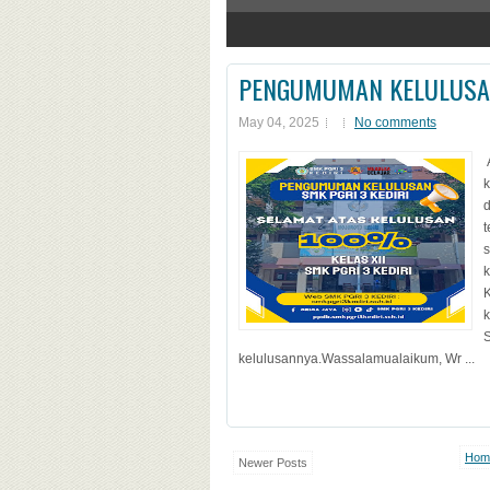
1
2
3
4
PENGUMUMAN KELULUS
May 04, 2025
No comments
k
d
t
s
K
kelulusannya.Wassalamualaikum, Wr ...
Hom
Newer Posts