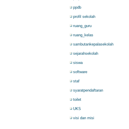
ppdb
profil sekolah
ruang_guru
ruang_kelas
sambutankepalasekolah
sejarahsekolah
siswa
software
staf
syaratpendaftaran
toilet
UKS
visi dan misi