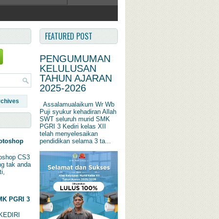
FEATURED POST
PENGUMUMAN
KELULUSAN
TAHUN AJARAN
2025-2026
rchives
Assalamualaikum Wr Wb
Puji syukur kehadiran Allah
SWT seluruh murid SMK
PGRI 3 Kediri kelas XII
telah menyelesaikan
pendidikan selama 3 ta...
otoshop
oshop CS3
ng tak anda
i,
K PGRI 3
KEDIRI