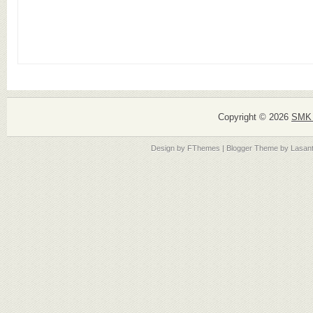
Copyright ©
2026
SMK 
Design by
FThemes
| Blogger Theme by
Lasan