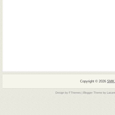
Copyright ©
2026
SMK 
Design by
FThemes
| Blogger Theme by
Lasan