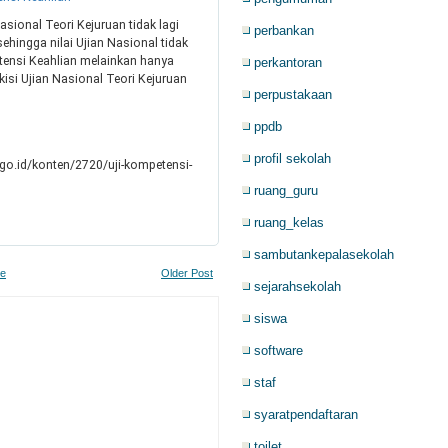
sional Teori Kejuruan tidak lagi
perbankan
ehingga nilai Ujian Nasional tidak
etensi Keahlian melainkan hanya
perkantoran
-kisi Ujian Nasional Teori Kejuruan
perpustakaan
ppdb
profil sekolah
.go.id/konten/2720/uji-kompetensi-
ruang_guru
ruang_kelas
sambutankepalasekolah
e
Older Post
sejarahsekolah
siswa
software
staf
syaratpendaftaran
toilet