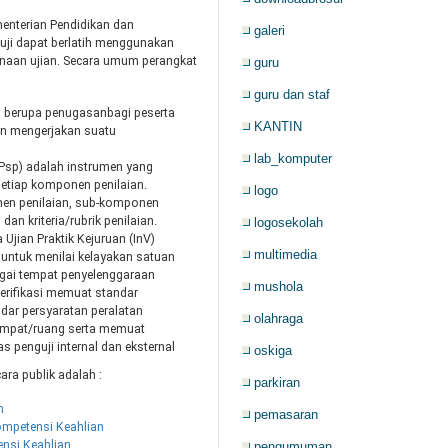
enterian Pendidikan dan
galeri
 uji dapat berlatih menggunakan
anaan ujian. Secara umum perangkat
guru
guru dan staf
ah berupa penugasanbagi peserta
KANTIN
an mengerjakan suatu
lab_komputer
PPsp) adalah instrumen yang
etiap komponen penilaian.
logo
en penilaian, sub-komponen
an kriteria/rubrik penilaian.
logosekolah
 Ujian Praktik Kejuruan (InV)
multimedia
untuk menilai kelayakan satuan
bagai tempat penyelenggaraan
mushola
verifikasi memuat standar
dar persyaratan peralatan
olahraga
empat/ruang serta memuat
as penguji internal dan eksternal
oskiga
ra publik adalah :
parkiran
n
pemasaran
Kompetensi Keahlian
nsi Keahlian
pengumuman