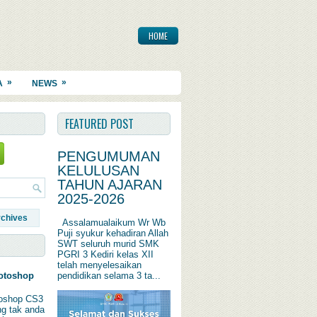
HOME
»
»
A
NEWS
FEATURED POST
PENGUMUMAN
KELULUSAN
TAHUN AJARAN
2025-2026
rchives
Assalamualaikum Wr Wb
Puji syukur kehadiran Allah
SWT seluruh murid SMK
PGRI 3 Kediri kelas XII
telah menyelesaikan
pendidikan selama 3 ta...
otoshop
oshop CS3
ng tak anda