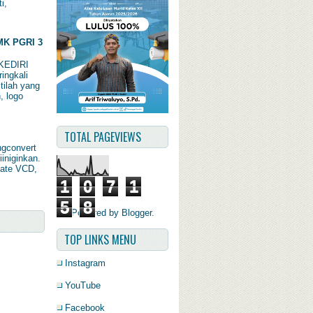
i,
K PGRI 3
KEDIRI
ingkali
tilah yang
, logo
TOTAL PAGEVIEWS
ngconvert
iiniginkan.
late VCD,
1
0
7
1
5
8
Powered by
Blogger
.
TOP LINKS MENU
Instagram
YouTube
Facebook