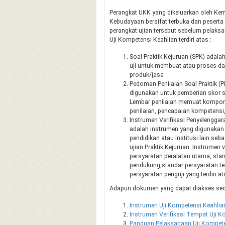
Perangkat UKK yang dikeluarkan oleh Kem
Kebudayaan bersifat terbuka dan peserta
perangkat ujian tersebut sebelum pelaks
Uji Kompetensi Keahlian terdiri atas :
Soal Praktik Kejuruan (SPK) adal
uji untuk membuat atau proses d
produk/jasa
Pedoman Penilaian Soal Praktik (
digunakan untuk pemberian skor s
Lembar penilaian memuat kompon
penilaian, pencapaian kompetensi, d
Instrumen Verifikasi Penyelenggara
adalah instrumen yang digunakan 
pendidikan atau institusi lain se
ujian Praktik Kejuruan. Instrumen 
persyaratan peralatan utama, stan
pendukung,standar persyaratan t
persyaratan penguji yang terdiri at
Adapun dokumen yang dapat diakses seca
Instrumen Uji Kompetensi Keahlia
Instrumen Verifikasi Tempat Uji 
Panduan Pelaksanaan Uji Kompete