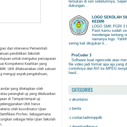
temukan di seri sebelumnya. Sepert
dukungan...
LOGO SEKOLAH SM
KEDIRI
LOGO SMK PGRI 3 
Pasti kamu sudah ser
mendengar tentang is
namanya logo. Yahhh
sering kali ditujukan k...
ian dari intervensi Pemerintah
atuan pendidikan Sekolah
ProCoder 3
rtujuan untuk mengukur pencapaian
Software buat ngencode atao me
suai Kompetensi Keahlian yang
file video jadi format apa aja yang d
contohnya dari AVI ke MPEG temp
SMK. UKK dilaksanakan oleh satuan
hasil...
ang menguji aspek pengetahuan,
CATEGORIES
andar yang ditetapkan oleh
/atau perangkat uji yang dikeluarkan
yaan di Tempat-tempat uji
akuntansi
nyelenggarakan UKK harus
berita
etensi oleh koordinator Ujian
Sertifikasi Profesi. Sebagaimana
contactadminppdb
tungkan sebagai Nilai Ujian Sekolah
n.
downloadbrosur