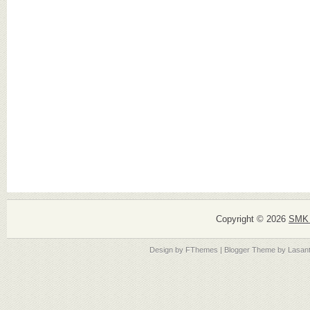
Copyright ©
2026
SMK 
Design by
FThemes
| Blogger Theme by
Lasan