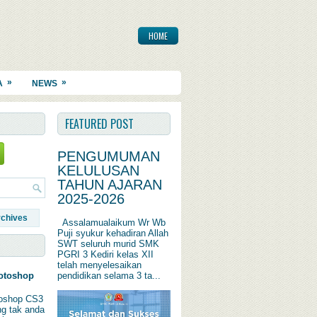
HOME
»
»
A
NEWS
FEATURED POST
PENGUMUMAN
KELULUSAN
TAHUN AJARAN
2025-2026
rchives
Assalamualaikum Wr Wb
Puji syukur kehadiran Allah
SWT seluruh murid SMK
PGRI 3 Kediri kelas XII
telah menyelesaikan
pendidikan selama 3 ta...
otoshop
oshop CS3
ng tak anda