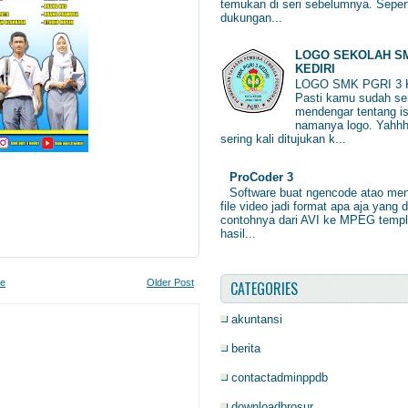
temukan di seri sebelumnya. Sepert
dukungan...
LOGO SEKOLAH SM
KEDIRI
LOGO SMK PGRI 3 
Pasti kamu sudah ser
mendengar tentang is
namanya logo. Yahhh
sering kali ditujukan k...
ProCoder 3
Software buat ngencode atao me
file video jadi format apa aja yang d
contohnya dari AVI ke MPEG temp
hasil...
e
Older Post
CATEGORIES
akuntansi
berita
contactadminppdb
downloadbrosur