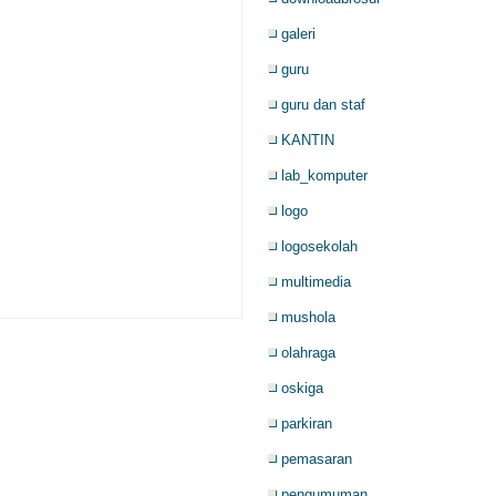
galeri
guru
guru dan staf
KANTIN
lab_komputer
logo
logosekolah
multimedia
mushola
olahraga
oskiga
parkiran
pemasaran
pengumuman