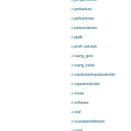
perbankan
perkantoran
perpustakaan
ppdb
profil sekolah
ruang_guru
ruang_kelas
sambutankepalasekolah
sejarahsekolah
siswa
software
staf
syaratpendaftaran
toilet