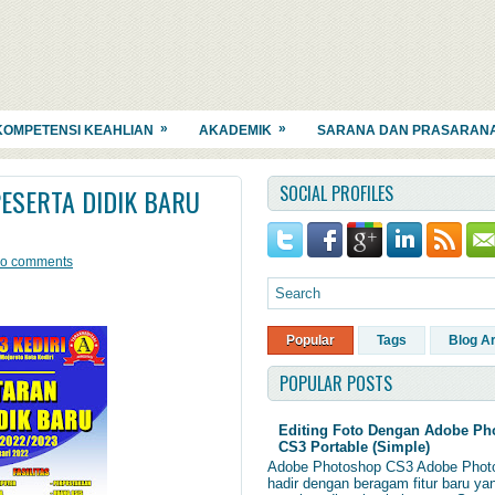
»
»
KOMPETENSI KEAHLIAN
AKADEMIK
SARANA DAN PRASARAN
SOCIAL PROFILES
ESERTA DIDIK BARU
o comments
Popular
Tags
Blog A
POPULAR POSTS
Editing Foto Dengan Adobe Ph
CS3 Portable (Simple)
Adobe Photoshop CS3 Adobe Phot
hadir dengan beragam fitur baru ya