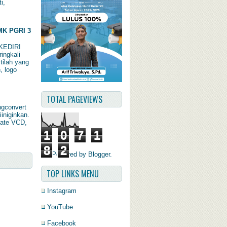
i,
K PGRI 3
KEDIRI
ingkali
tilah yang
, logo
TOTAL PAGEVIEWS
ngconvert
iiniginkan.
late VCD,
1
0
7
1
8
2
Powered by
Blogger
.
TOP LINKS MENU
Instagram
YouTube
Facebook