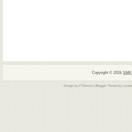
Copyright ©
2026
SMK 
Design by
FThemes
| Blogger Theme by
Lasan