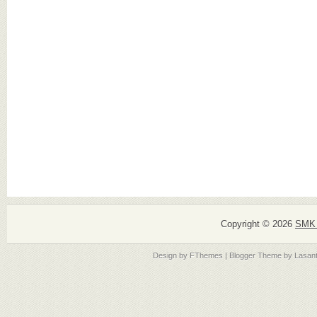
Copyright ©
2026
SMK 
Design by
FThemes
| Blogger Theme by
Lasan