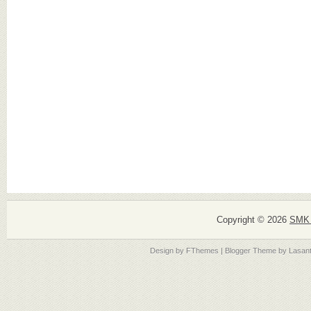
Copyright ©
2026
SMK 
Design by
FThemes
| Blogger Theme by
Lasan